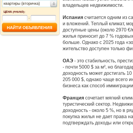
квартиры (вторичка)
владельцев недвижимости.
ЦЕНА
:
(РУБЛЕЙ)
Испания
считается одним из с
-
и вложений. Теплый климат, мо
доступные цены (около 2970 €/
жилья приносит до 7 % годовых
больше. Однако с 2025 года «зо
жительство доступен только ф
ОАЭ
- это стабильность, прест
- почти 5000 $ за м², но благод
доходность может достигать 10
205 000 $, однако чаще всего
бизнеса как способ иммиграции
Франция
сочетает мягкий клим
туристический сектор. Недвижи
доходность - около 5 %, но в р
покупка жилья не дает права н
подтверждать доходы или откр