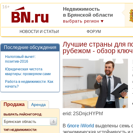
Недвижимость
в Брянской области
выбрать регион
НОВОСТИ И СТАТЬИ
ФОРУМ
Лучшие страны для п
Последние обсуждения
рубежом - обзор клю
Налоговый вычет:
позитив-2016
Юридическая чистота
квартиры: проверяем сами
Работа в недвижимости. Как
начать?
Продажа
Аренда
erid: 2SDnjcHYPhf
ВЫБРАТЬ РАЙОН/ГОРОД:
Брянская область
В
блоге iWorld
выделены семь ст
ТИП НЕДВИЖИМОСТИ:
экономическая устойчивость и