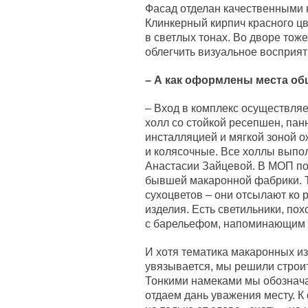
Фасад отделан качественными
Клинкерный кирпич красного ц
в светлых тонах. Во дворе тож
облегчить визуальное восприят
– А как оформлены места о
– Вход в комплекс осуществляе
холл со стойкой ресепшен, пан
инсталляцией и мягкой зоной о
и колясочные. Все холлы выпо
Анастасии Зайцевой. В МОП под
бывшей макаронной фабрики. Т
сухоцветов – они отсылают ко 
изделия. Есть светильники, пох
с барельефом, напоминающим 
И хотя тематика макаронных из
увязывается, мы решили строи
Тонкими намеками мы обознача
отдаем дань уважения месту. К