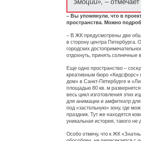
эмоции»,
– отмечает
– Вы упомянули, что в прое
пространства. Можно подро
– В ЖК предусмотрены две общ
в сторону центра Петербурга.
городских достопримечательнос
отдохнуть, принять солнечные 
Еще одно пространство – сосед
креативным бюро «Кидсфорс» (
дом» в Санкт-Петербурге и «Л
площадью 80 кв. м развернетс
весь цикл изготовления этих и
для анимации и амфитеатр для 
под «застольную» зону, где мо
праздник. Тут же находятся ков
уникальная история, такого не 
Особо отмечу, что к ЖК «Знатны
обособлен, не пересекается с 