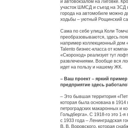
и автовокзалом на Лиговке. К
участок ШМСД и съезд на ЗСД 
города на автомобиле можно до
ходьбы – уютный Рощинский са
Сама по себе улица Коли Томча
преобразовываются, здесь поя
например коллекционный дом «
Talento бизнес-класса от компа
«Скороход» реализует тут лофт
развлечениями. Вообще вся лок
идет на пользу и нашему ЖК.
– Ваш проект – яркий пример
предприятие здесь работало
– Это бывшая территория «Пет
которая была основана в 1914 
петроградских макаронных и ко
Гольдберга». С 1918-го это 1-
с 1933 года – Ленинградская г
В. В. Воровского, которая сна