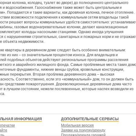
орная колонка, колодец, туалет во дворе) до полноценного центрального
я и водоснабжения. Газоснабжение также может быть центральным и
м». Попадаются и такие варианты, как дровяная колонка, печное отопление.
тствии возможности подключения к коммунальным сетям владельцы такой
ости решают вопросы коммунальных удобств самостоятельно: устанавливаю
кабины, газовые водонагревательные колонки, делают канализационные
 комплектуют колодцы насосными станциями. Однако иногда улучшения
ся с нарушениями строительных, санитарных и пожарных норм и не отражаю
те объекта недвижимости.
пке квартиры в деревянном доме следует быть особенно внимательным:
тво из них – со значительным процентом износа. Для владельцев и
лей подобных объектов действуют региональные программы расселения
ветхого и аварийного жилищного фонда. Самые проблемные места таких домо
енточные фундаменты, нижние венцы срубов, кровельные конструкции,
жные перекрытия. Вторая проблема деревянного дома – высокая
асность. Соответственно, если это «коммунальный» дом, то он должен быть
ан средствами пожаротушения. Дореволюционные деревянные дома часто
т в лучшем состоянии, нежели послевоенные, которые наспех возводили из
са.
ЕЛЬНАЯ ИНФОРМАЦИЯ
ДОПОЛНИТЕЛЬНЫЕ СЕРВИСЫ
епечатки
Мобильная версия
айте
Заявки на покупку/аренду
язь
Продажа/аренда гаражей