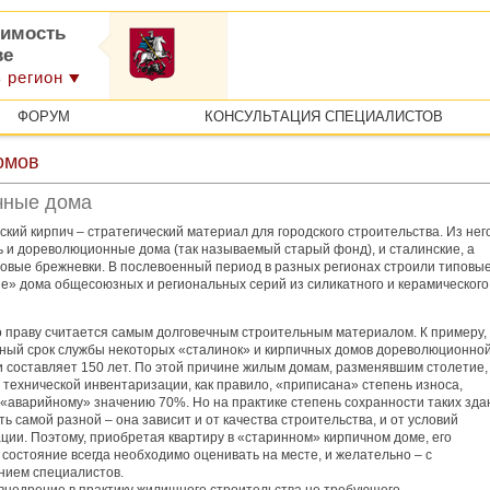
имость
ве
 регион
ФОРУМ
КОНСУЛЬТАЦИЯ СПЕЦИАЛИСТОВ
омов
чные дома
кий кирпич – стратегический материал для городского строительства. Из нег
ь и дореволюционные дома (так называемый старый фонд), и сталинские, а
повые брежневки. В послевоенный период в разных регионах строили типовы
е» дома общесоюзных и региональных серий из силикатного и керамического
о праву считается самым долговечным строительным материалом. К примеру,
ный срок службы некоторых «сталинок» и кирпичных домов дореволюционно
и составляет 150 лет. По этой причине жилым домам, разменявшим столетие,
технической инвентаризации, как правило, «приписана» степень износа,
 «аварийному» значению 70%. Но на практике степень сохранности таких зда
ь самой разной – она зависит и от качества строительства, и от условий
ции. Поэтому, приобретая квартиру в «старинном» кирпичном доме, его
состояние всегда необходимо оценивать на месте, и желательно – с
нием специалистов.