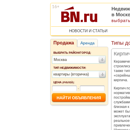
Недвиж
в Моск
выбрать
НОВОСТИ И СТАТЬИ
Типы д
Продажа
Аренда
Кирпи
ВЫБРАТЬ РАЙОН/ГОРОД:
Москва
Керамичес
строилис
ТИП НЕДВИЖИМОСТИ:
также ти
квартиры (вторичка)
«серийны
кирпича.
ЦЕНА
:
(РУБЛЕЙ)
Кирпич п
-
норматив
постройк
службами 
близкая к
может быт
эксплуата
реальное 
привлече