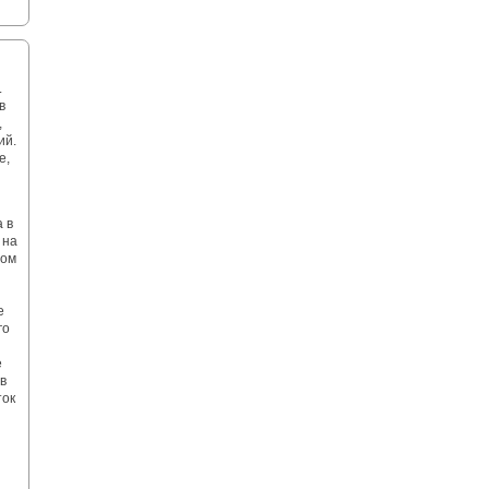
.
в
,
ий.
е,
 в
 на
ном
е
го
е
в
ток