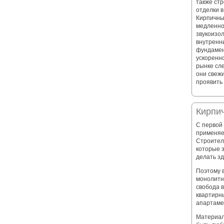
также ст
отделки в
Кирпичны
медленно
звукоизол
внутренн
фундамен
ускоренно
рынке сл
они свежи
проявить
Кирпи
С первой
применяе
Строител
которые 
делать зд
Поэтому 
монолитн
свобода 
квартирны
апартаме
Материал