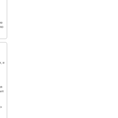
ие
гко
, и
ия
ных
к»