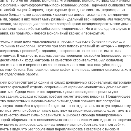
ым: от того же бетонного монолита, утепленного пенополистиролом, и ячеис
до кирпича и крупноформатных поризованных блоков. Наружная облицовка та
ть любой: лицевой кирпич, штукатурные фасадные системы, керамогранит.
щее большинство современных кирпичных домов также являются кирпично-
ыми, однако в них может быть разный «удельный вес» кирпича или монолита.
твенно, эта пропорция позволяет застройщикам позиционировать свои дома 
о-монолитные» либо как собственно «кирпичные». Но и в последнем случае в
ания, как правило, имеются монолитный каркас и перекрытия.
-монолитные дома унаследовали и плюсы, и «детские болезни» новой для
го рынка технологии. Поэтому при всех плюсах (главный из которых – широки
анировочных решений) в зданиях, построенных на ее основе, имеются и
е минусы. В частности, в домах разных периодов постройки (преимущественн
есятилетиях, когда контроль за качеством строительства был ослаблен)
ся «завалы» и перекосы из-за неправильного монтажа опалубок, иногда –
аливки бетона. Как правило, такие дефекты не представляют опасности, хот
ют отделочные работы.
ский кирпич считается одним из самых долговечных строительных материало
ачество фасадной отделки современных кирпично-монолитных домов может
азниться. Среди монолитно-кирпичных домов последнего времени уже
тся здания, фасады которых требуют косметического ремонта. Подавляющее
тво монолитных и кирпично-монолитных домов прежних лет постройки
 покупателям без внутренней отделки – она отдавалась на откуп первичному
ю, поэтому, приобретая такую квартиру на вторичном рынке, следует иметь в
 ее качество может сильно разниться. А широкая свобода планировочных
порой оборачивается появлением квартир не слишком ликвидных на вторичн
ом рынке планировок, сделанных первичным приобретателем «под себя».
меть в виду, что беспроблемная перепланировка в квартире с высоким