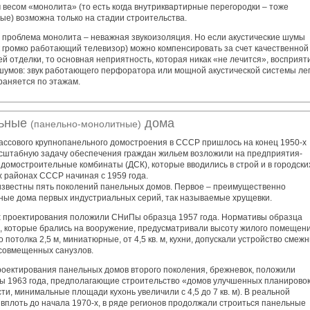
 весом «монолита» (то есть когда внутриквартирные перегородки – тоже
ые) возможна только на стадии строительства.
 проблема монолита – неважная звукоизоляция. Но если акустические шумы
к громко работающий телевизор) можно компенсировать за счет качественной
й отделки, то основная неприятность, которая никак «не лечится», восприят
шумов: звук работающего перфоратора или мощной акустической системы ле
раняется по этажам.
ьные
дома
(панельно-монолитные)
ассового крупнопанельного домостроения в СССР пришлось на конец 1950-х
асштабную задачу обеспечения граждан жильем возложили на предприятия-
 домостроительные комбинаты (ДСК), которые вводились в строй и в городских
х районах СССР начиная с 1959 года.
известны пять поколений панельных домов. Первое – преимущественно
ные дома первых индустриальных серий, так называемые хрущевки.
х проектирования положили СНиПы образца 1957 года. Нормативы образца
а, которые брались на вооружение, предусматривали высоту жилого помещен
о потолка 2,5 м, миниатюрные, от 4,5 кв. м, кухни, допускали устройство смеж
 совмещенных санузлов.
роектирования панельных домов второго поколения, брежневок, положили
ы 1963 года, предполагающие строительство «домов улучшенных планирово
сти, минимальные площади кухонь увеличили с 4,5 до 7 кв. м). В реальной
 вплоть до начала 1970-х, в ряде регионов продолжали строиться панельные