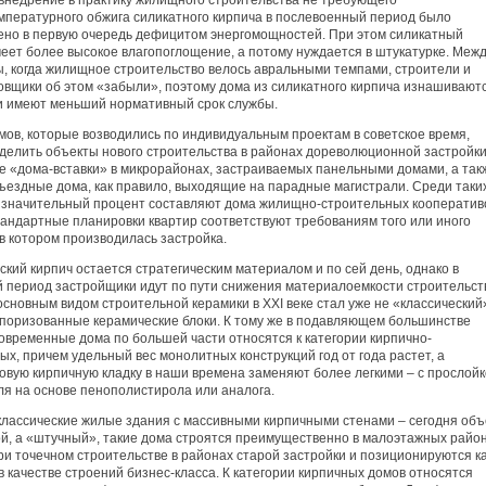
внедрение в практику жилищного строительства не требующего
мпературного обжига силикатного кирпича в послевоенный период было
ено в первую очередь дефицитом энергомощностей. При этом силикатный
меет более высокое влагопоглощение, а потому нуждается в штукатурке. Меж
ы, когда жилищное строительство велось авральными темпами, строители и
овщики об этом «забыли», поэтому дома из силикатного кирпича изнашивают
и имеют меньший нормативный срок службы.
мов, которые возводились по индивидуальным проектам в советское время,
делить объекты нового строительства в районах дореволюционной застройки
е «дома-вставки» в микрорайонах, застраиваемых панельными домами, а так
ъездные дома, как правило, выходящие на парадные магистрали. Среди таки
 значительный процент составляют дома жилищно-строительных кооператив
тандартные планировки квартир соответствуют требованиям того или иного
в котором производилась застройка.
кий кирпич остается стратегическим материалом и по сей день, однако в
 период застройщики идут по пути снижения материалоемкости строительст
сновным видом строительной керамики в XXI веке стал уже не «классический
а поризованные керамические блоки. К тому же в подавляющем большинстве
овременные дома по большей части относятся к категории кирпично-
х, причем удельный вес монолитных конструкций год от года растет, а
овую кирпичную кладку в наши времена заменяют более легкими – с прослой
ля на основе пенополистирола или аналога.
классические жилые здания с массивными кирпичными стенами – сегодня объ
ой, а «штучный», такие дома строятся преимущественно в малоэтажных район
ри точечном строительстве в районах старой застройки и позиционируются к
 качестве строений бизнес-класса. К категории кирпичных домов относятся