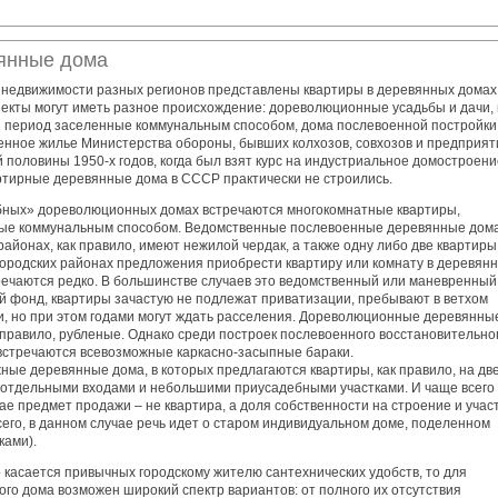
янные дома
 недвижимости разных регионов представлены квартиры в деревянных домах
ъекты могут иметь разное происхождение: дореволюционные усадьбы и дачи, 
й период заселенные коммунальным способом, дома послевоенной постройки
енное жилье Министерства обороны, бывших колхозов, совхозов и предприят
 половины 1950-х годов, когда был взят курс на индустриальное домостроени
ртирные деревянные дома в СССР практически не строились.
бных» дореволюционных домах встречаются многокомнатные квартиры,
ые коммунальным способом. Ведомственные послевоенные деревянные дома
районах, как правило, имеют нежилой чердак, а также одну либо две квартиры
 городских районах предложения приобрести квартиру или комнату в деревян
речаются редко. В большинстве случаев это ведомственный или маневренный
 фонд, квартиры зачастую не подлежат приватизации, пребывают в ветхом
и, но при этом годами могут ждать расселения. Дореволюционные деревянны
 правило, рубленые. Однако среди построек послевоенного восстановительно
встречаются всевозможные каркасно-засыпные бараки.
ные деревянные дома, в которых предлагаются квартиры, как правило, на дв
с отдельными входами и небольшими приусадебными участками. И чаще всего 
ае предмет продажи – не квартира, а доля собственности на строение и учас
сего, в данном случае речь идет о старом индивидуальном доме, поделенном
ками).
о касается привычных городскому жителю сантехнических удобств, то для
го дома возможен широкий спектр вариантов: от полного их отсутствия