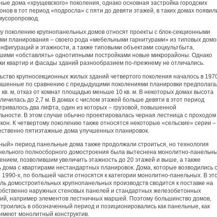
ные дома «хрущевского» поколения, однако основная застройка городских
нов в тот период «подросла» с пяти до девяти этажей, в таких домах появил
мусоропровод.
му поколению крупнопанельных домов относят проекты с блок-секционными
ми планирования – своего рода «мебельными гарнитурами» из типовых домо
онфигураций и этажности, а также типовыми объектами соцкультбыта,
шими «обставлять» однотипными постройками новые микрорайоны. Однако
ки квартир и фасады зданий разнообразием по-прежнему не отличались.
ьство крупносекционных жилых зданий четвертого поколения началось в 197
учшенные по сравнению с предыдущими поколениями планировки предполага
9 кв. м, отказ от комнат площадью меньше 10 кв. м. В некоторых домах высота
личилась до 2,7 м. В домах с числом этажей больше девяти в этот период
тривалось два лифта, один из которых – грузовой, повышенной
льности. В этом случае обычно проектировалась черная лестница с проходом
кон. К четвертому поколению также относятся некоторые «сельские» серии –
ственно пятиэтажные дома улучшенных планировок.
ный» период панельные дома также продолжали строиться, но технология
нельного полносборного домостроения была вытеснена монолитно-панельн
ением, позволившим увеличить этажность до 20 этажей и выше, а также
ь дома с квартирами нестандартных планировок. Дома, которые возводились 
1990-х, по большей части относятся к категории монолитно-панельных. В эт
оль домостроительных крупнопанельных производств сводится к поставке на
собственно наружных стеновых панелей и стандартных железобетонных
ций, например элементов лестничных маршей. Поэтому большинство домов,
строились в обозначенный период и позиционировались как панельные, как
 имеют монолитный конструктив.