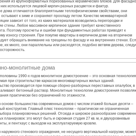
роения из крупноформатных поризованных керамических блоков. Для фасадн
 них используется лицевой кирпич разных расцветок и фактур.
е дома отличаются благоприятными теплофизическими свойствами, они
 остывают к зиме и сохраняют прохладу летом. Качество межквартирной
яции зависит от того, из каких материалов возводились перегородки и
ие стены. Любое массивное кирпичное здание требует качественного
та. Поэтому просчеты и ошибки при фундаментных работах приводят к
му износу строения. При покупке квартиры в кирпичном доме на вторичном
едует обращать внимание на трещины по фасаду и на внутренних стенах. Ес
е, их много, они параллельны или расходятся, подобно ветвям дерева, следу
 осторожность.
чно-монолитные дома
 половины 1990-х годов монолитное домостроение – это основная технология
мая при строительстве каркасов многоквартирных жилых зданий.
ьство производится при помощи сборно-разборных переставных опалубок, в
заливают бетонный раствор. Монолитные технологии домостроения позволя
ания практически без ограничений по этажности.
в основе большинства современных домов с числом этажей больше десяти –
ый конструктив. Главный плюс технологии – практически не ограниченная
выбора планировочных решений. Отсюда и широкое разнообразие современ
х планировок: это могут быть и скромная студия 27 кв. м, и двухуровневые
нты, и пентхаус с выходом на эксплуатируемую кровлю.
 наружного стенового ограждения, не несущего вертикальной нагрузки, може