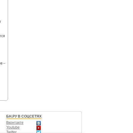
т
тся
в –
БН.РУ В СОЦСЕТЯХ
Вконтакте
Youtube
Twitter