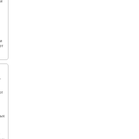
ой
ли
ет
,
ют
ных
т