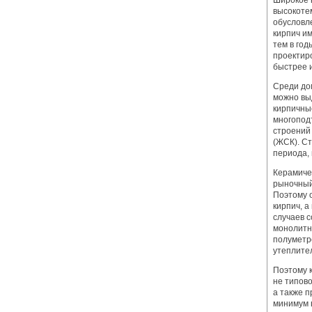
Широкое 
высокоте
обусловл
кирпич и
тем в год
проектир
быстрее 
Среди до
можно вы
кирпичны
многопод
строений
(ЖСК). С
периода, 
Керамичес
рыночный
Поэтому о
кирпич, 
случаев с
монолитны
полуметр
утеплите
Поэтому 
не типов
а также п
минимум в