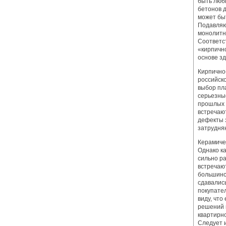
быть люб
бетонов 
может бы
Подавляю
монолитн
Соответс
«кирпичн
основе зд
Кирпично
российско
выбор пл
серьезны
прошлых д
встречают
дефекты з
затрудня
Керамиче
Однако к
сильно р
встречаю
большинс
сдавались
покупател
виду, что
решений 
квартирн
Следует и