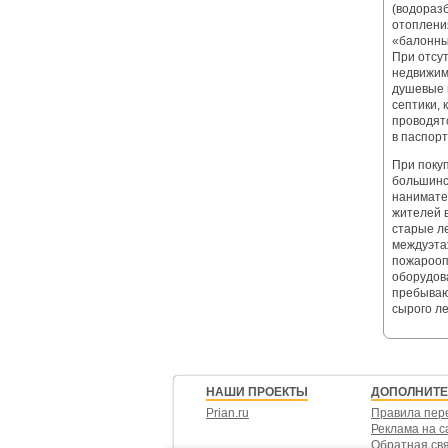
(водоразб
отоплени
«балонны
При отсу
недвижим
душевые 
септики,
проводят
в паспор
При поку
большинс
нанимате
жителей 
старые л
междуэта
пожарооп
оборудов
пребываю
сырого ле
НАШИ ПРОЕКТЫ
ДОПОЛНИТ
Prian.ru
Правила пер
Реклама на с
Обратная св