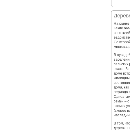
Дерев
На рынке
Такие об
советски
ведомств
Со второй
многоква
В «усаде
заселенн
сельских 
этаже. В
доме вст
жилищный
состояни
дома, как
периода 
Одноэтаж
семьи – 
этом случ
(скорее в
наследни
В том, чт
деревянно