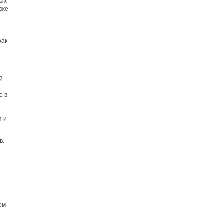
тых
кже
как
й
о в
я и
в.
ом