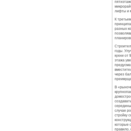
пятиэтаж
микрорайо
лифты и 
К третье
принципа
разных к
позволяв
планиров
Строител
годы. Ул
кухни от 
этажа уве
предусма
вместите
через бал
преимуще
В «рыноч
крупнопа
домостро
создават
середины 
случае р
стройку 
конструк
которые 
правило,