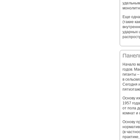
удельным
монолитн
Еще одна
(такие ка
внутренне
ударных 
распрост
Панел
Начало м
годов. М
гиганты –
в сельски
Сегодня 
пятиэтаж
Основу и
1957 год
от пола д
комнат и
Основу п
норматив
(в частно
практике,