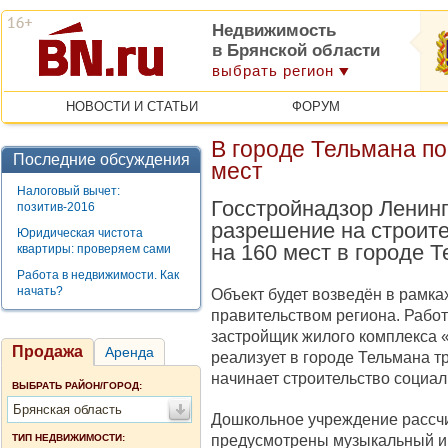
Недвижимость
в Брянской области
выбрать регион
НОВОСТИ И СТАТЬИ
ФОРУМ
В городе Тельмана по
Последние обсуждения
мест
Налоговый вычет:
Госстройнадзор Ленин
позитив-2016
разрешение на строите
Юридическая чистота
на 160 мест в городе 
квартиры: проверяем сами
Работа в недвижимости. Как
начать?
Объект будет возведён в рамк
правительством региона. Рабо
застройщик жилого комплекса 
Продажа
Аренда
реализует в городе Тельмана т
начинает строительство социал
ВЫБРАТЬ РАЙОН/ГОРОД:
Брянская область
Дошкольное учреждение рассчит
предусмотрены музыкальный и 
ТИП НЕДВИЖИМОСТИ: