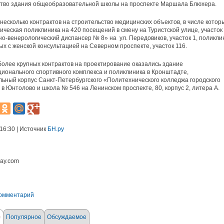
ство здания общеобразовательной школы на проспекте Маршала Блюхера.
несколько контрактов на строительство медицинских объектов, в числе котор
ическая поликлиника на 420 посещений в смену на Туристской улице, участок 
о-венерологический диспансер № 8» на ул. Передовиков, участок 1, поликли
ых с женской консультацией на Северном проспекте, участок 116.
олее крупных контрактов на проектирование оказались здание
ионального спортивного комплекса и поликлиника в Кронштадте,
ьный корпус Санкт-Петербургского «Политехнического колледжа городского
 в Юнтолово и школа № 546 на Ленинском проспекте, 80, корпус 2, литера А.
 16:30 | Источник
БН.ру
bay.com
комментарий
е
Популярное
Обсуждаемое