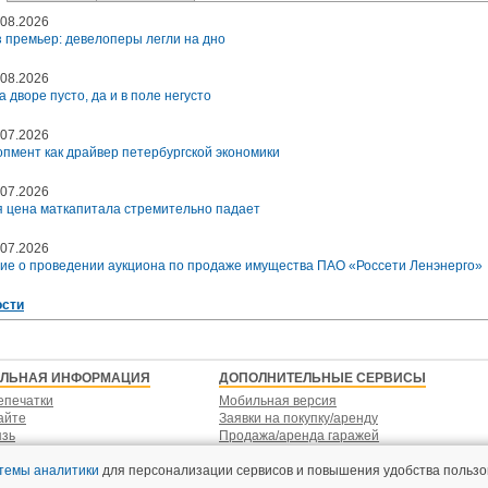
08.2026
 премьер: девелоперы легли на дно
08.2026
а дворе пусто, да и в поле негусто
07.2026
пмент как драйвер петербургской экономики
07.2026
 цена маткапитала стремительно падает
07.2026
ие о проведении аукциона по продаже имущества ПАО «Россети Ленэнерго»
ости
ЕЛЬНАЯ ИНФОРМАЦИЯ
ДОПОЛНИТЕЛЬНЫЕ СЕРВИСЫ
епечатки
Мобильная версия
айте
Заявки на покупку/аренду
язь
Продажа/аренда гаражей
стемы аналитики
для персонализации сервисов и повышения удобства пользо