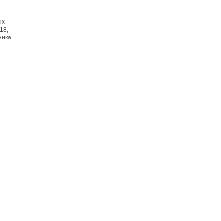
ых
18,
ника