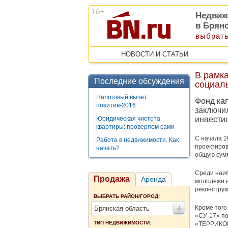
Недвиж
в Брян
выбрать
НОВОСТИ И СТАТЬИ
В рамк
Последние обсуждения
социал
Налоговый вычет:
Фонд кап
позитив-2016
заключи
Юридическая чистота
инвести
квартиры: проверяем сами
С начала 2
Работа в недвижимости. Как
проектиров
начать?
общую сумм
Среди наиб
Продажа
Аренда
молодежи в
реконструк
ВЫБРАТЬ РАЙОН/ГОРОД:
Кроме того
Брянская область
«СУ-17» по
ТИП НЕДВИЖИМОСТИ:
«ТЕРРИКОН