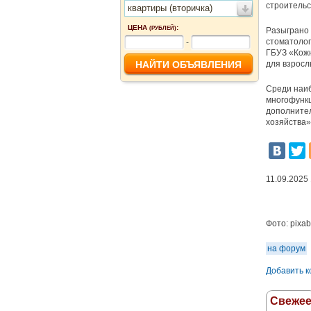
строитель
квартиры (вторичка)
ЦЕНА
:
(РУБЛЕЙ)
Разыграно 
стоматолог
-
ГБУЗ «Кожн
для взросл
Среди наиб
многофункц
дополнител
хозяйства»
11.09.2025
Фото:
pixa
на форум
Добавить 
Свеже