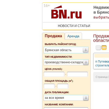
Недвиж
в Брян
выбрать
НОВОСТИ И СТАТЬИ
Продаж
Продажа
Аренда
област
ВЫБРАТЬ РАЙОН/ГОРОД:
Брянская область
ТИП НЕДВИЖИМОСТИ:
п Путевка
производственно-складские помещения
строител
ЦЕНА
:
(РУБЛЕЙ)
-
Страница
2
ОБЩАЯ ПЛОЩАДЬ
(М
):
-
ДАТА ПУБЛИКАЦИИ:
за все время
НАЗВАНИЕ КОМПАНИИ: