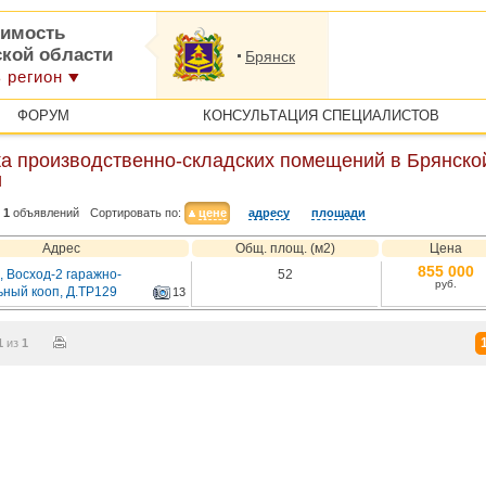
имость
ской области
Брянск
 регион
ФОРУМ
КОНСУЛЬТАЦИЯ СПЕЦИАЛИСТОВ
а производственно-складских помещений в Брянско
и
1
объявлений
Сортировать по:
цене
адресу
площади
Адрес
Общ. площ. (м2)
Цена
855 000
, Восход-2 гаражно-
52
руб.
ьный кооп, Д.ТР129
13
1
из
1