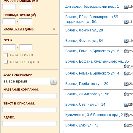
ЖИЛАЯ ПЛОЩАДЬ
(М
):
Дятьково, Первомайский пер., 1
19
-
2
ПЛОЩАДЬ КУХНИ
(М
):
Брянск, БГ по Володарского 5/1
-
территория ул, 5/1
11
УКАЗАТЬ ТИП ДОМА:
Брянск, Фокина ул., 20
ЭТАЖ:
Брянск, Фрунзе ул., 84
19
-
Брянск, Романа Брянского ул., 6
25
КРОМЕ ПЕРВОГО
Брянск, Богдана Хмельницкого ул., 35
КРОМЕ ПОСЛЕДНЕГО
14
Брянск, Романа Брянского ул., 4
14
ДАТА ПУБЛИКАЦИИ:
за все время
Брянск, Горбатова ул., 20
23
НАЗВАНИЕ КОМПАНИИ:
Брянск, Димитрова ул., 58
22
ТЕКСТ В ОПИСАНИИ:
Брянск, Степная ул., 14
25
Кузьмино п., 3-й Высоцкого прд., 2
25
АДРЕС:
Брянск, Дуки ул., 71
25