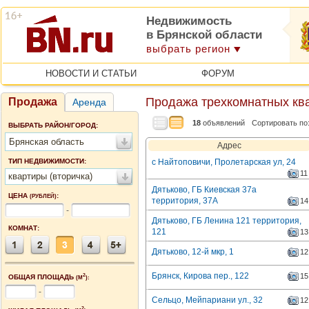
Недвижимость
в Брянской области
выбрать регион
НОВОСТИ И СТАТЬИ
ФОРУМ
Продажа трехкомнатных ква
Продажа
Аренда
18
объявлений
Сортировать по
ВЫБРАТЬ РАЙОН/ГОРОД:
Брянская область
Адрес
ТИП НЕДВИЖИМОСТИ:
с Найтоповичи, Пролетарская ул, 24
11
квартиры (вторичка)
Дятьково, ГБ Киевская 37а
ЦЕНА
:
(РУБЛЕЙ)
территория, 37А
14
-
Дятьково, ГБ Ленина 121 территория,
КОМНАТ:
121
13
Дятьково, 12-й мкр, 1
12
Брянск, Кирова пер., 122
15
2
ОБЩАЯ ПЛОЩАДЬ
(М
):
-
Сельцо, Мейпариани ул., 32
12
2